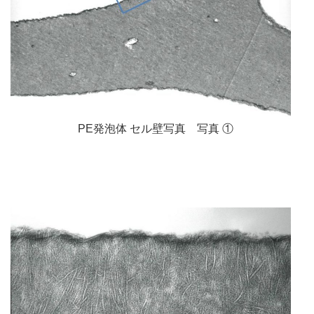
PE発泡体 セル壁写真 写真 ①