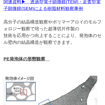
関連資料▶
透過型電子顕微鏡(TEM)・走査型電
子顕微鏡(SEM)による樹脂材料観察事例
高分子の結晶構造観察やポリマーアロイのモルフ
ォロジー観察で培った超薄切片作製の
技術を応用かつ向上することにより、発泡体のセ
ル壁内の結晶構造が観察できます。
PE
発泡体の形態観察