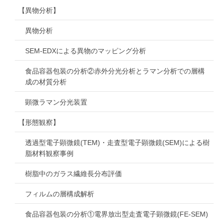
【異物分析】
異物分析
SEM-EDXによる異物のマッピング分析
食品容器包装の分析②赤外分光分析とラマン分析での層構
成の材質分析
顕微ラマン分光装置
【形態観察】
透過型電子顕微鏡(TEM)・走査型電子顕微鏡(SEM)による樹
脂材料観察事例
樹脂中のガラス繊維長分布評価
フィルムの層構成解析
食品容器包装の分析①電界放出型走査電子顕微鏡(FE-SEM)