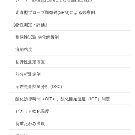
走査型プローブ顕微鏡(SPM)による観察例
【物性測定・評価】
耐候性試験 劣化解析例
溶融粘度
粘弾性測定装置
熱分析測定例
示差走査熱量分析 (DSC)
酸化誘導時間（OIT）、酸化開始温度（IOT）測定
ビカット軟化温度
荷重たわみ温度