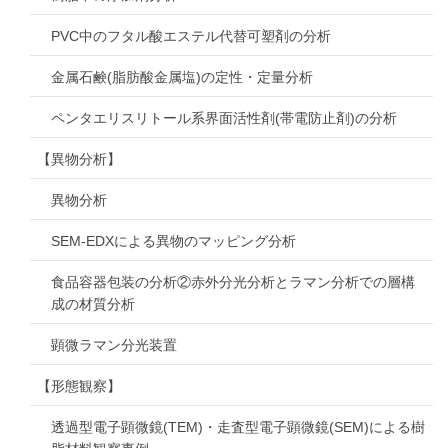
PVC中のフタル酸エステル代替可塑剤の分析
金属石鹸(脂肪酸金属塩)の定性・定量分析
ペンタエリスリトール系界面活性剤(帯電防止剤)の分析
【異物分析】
異物分析
SEM-EDXによる異物のマッピング分析
食品容器包装の分析②赤外分光分析とラマン分析での層構
成の材質分析
顕微ラマン分光装置
【形態観察】
透過型電子顕微鏡(TEM)・走査型電子顕微鏡(SEM)による樹