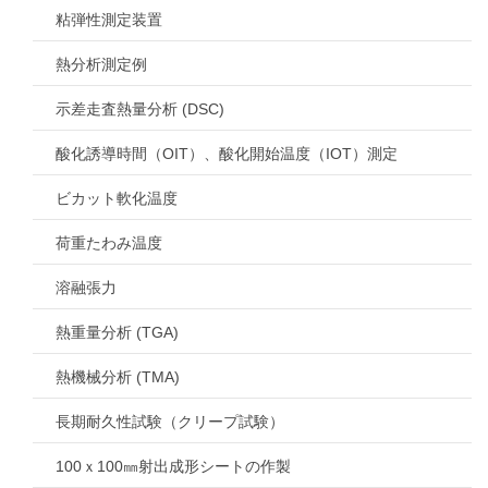
粘弾性測定装置
熱分析測定例
示差走査熱量分析 (DSC)
酸化誘導時間（OIT）、酸化開始温度（IOT）測定
ビカット軟化温度
荷重たわみ温度
溶融張力
熱重量分析 (TGA)
熱機械分析 (TMA)
長期耐久性試験（クリープ試験）
100ｘ100㎜射出成形シートの作製