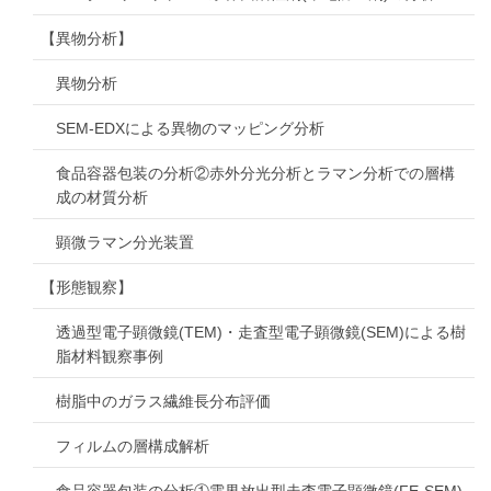
【異物分析】
異物分析
SEM-EDXによる異物のマッピング分析
食品容器包装の分析②赤外分光分析とラマン分析での層構
成の材質分析
顕微ラマン分光装置
【形態観察】
透過型電子顕微鏡(TEM)・走査型電子顕微鏡(SEM)による樹
脂材料観察事例
樹脂中のガラス繊維長分布評価
フィルムの層構成解析
食品容器包装の分析①電界放出型走査電子顕微鏡(FE-SEM)