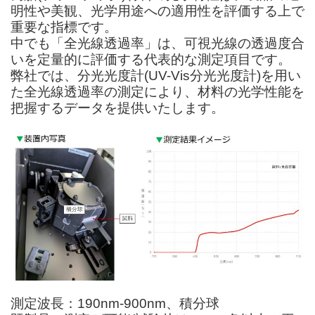
明性や美観、光学用途
への適用性を評価する上で
重要な指標です。
中でも「全光線透過率」は、可視光線の透過度合
いを定量的に評価する
代表的な測定項目です。
弊社では、分光光度計(UV-Vis分光光度計)を用い
た全光線透過率の
測定により、材料の光学性能を
把握する
データを提供いたします。
測定波長：190nm-900nm、積分球