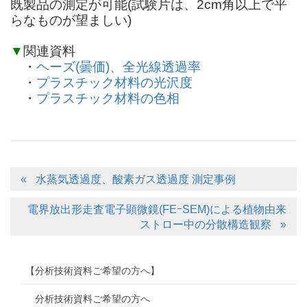
既製品の測定が可能(試験片は、2cm角以上で平
らなものが望ましい)
▼
関連資料
・
ヘーズ(曇価)、全光線透過率
・
プラスチック材料の光沢度
・
プラスチック材料の色相
水蒸気透過度、酸素ガス透過度 測定事例
電界放出形走査電子顕微鏡(FEｰSEM)による植物由来
ストロー中の分散構造観察
【分析技術資料ご希望の方へ】
分析技術資料ご希望の方へ