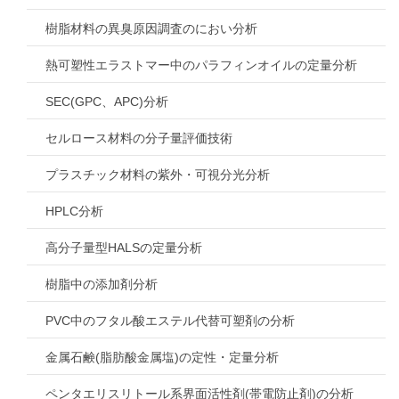
樹脂材料の異臭原因調査のにおい分析
熱可塑性エラストマー中のパラフィンオイルの定量分析
SEC(GPC、APC)分析
セルロース材料の分子量評価技術
プラスチック材料の紫外・可視分光分析
HPLC分析
高分子量型HALSの定量分析
樹脂中の添加剤分析
PVC中のフタル酸エステル代替可塑剤の分析
金属石鹸(脂肪酸金属塩)の定性・定量分析
ペンタエリスリトール系界面活性剤(帯電防止剤)の分析