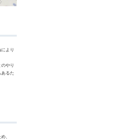
ねにより
とのやり
もあるた
ため、