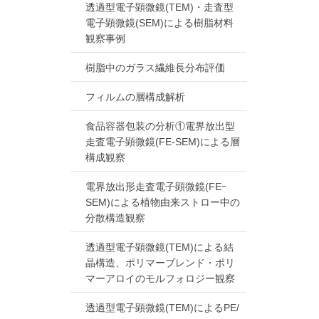
透過型電子顕微鏡(TEM)・走査型
電子顕微鏡(SEM)による樹脂材料
観察事例
樹脂中のガラス繊維長分布評価
フィルムの層構成解析
食品容器包装の分析①電界放出型
走査電子顕微鏡(FE-SEM)による層
構成観察
電界放出形走査電子顕微鏡(FEｰ
SEM)による植物由来ストロー中の
分散構造観察
透過型電子顕微鏡(TEM)による結
晶構造、ポリマーブレンド・ポリ
マーアロイのモルフォロジー観察
透過型電子顕微鏡(TEM)によるPE/