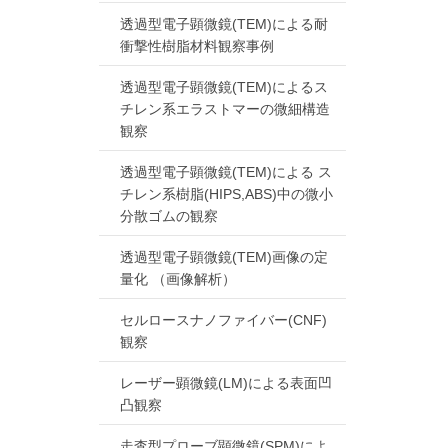
透過型電子顕微鏡(TEM)による耐
衝撃性樹脂材料観察事例
透過型電子顕微鏡(TEM)によるス
チレン系エラストマーの微細構造
観察
透過型電子顕微鏡(TEM)による ス
チレン系樹脂(HIPS,ABS)中の微小
分散ゴムの観察
透過型電子顕微鏡(TEM)画像の定
量化 （画像解析）
セルロースナノファイバー(CNF)
観察
レーザー顕微鏡(LM)による表面凹
凸観察
走査型プローブ顕微鏡(SPM)によ