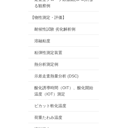
る観察例
【物性測定・評価】
耐候性試験 劣化解析例
溶融粘度
粘弾性測定装置
熱分析測定例
示差走査熱量分析 (DSC)
酸化誘導時間（OIT）、酸化開始
温度（IOT）測定
ビカット軟化温度
荷重たわみ温度