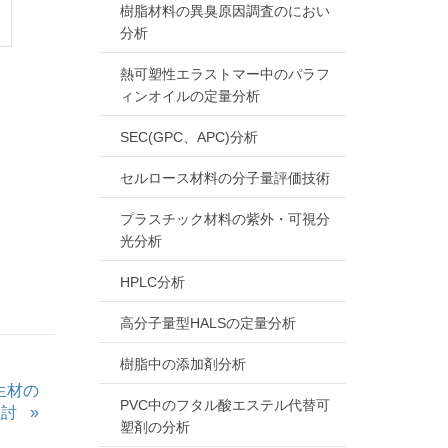
樹脂材料の異臭原因調査のにおい
分析
熱可塑性エラストマー中のパラフ
ィンオイルの定量分析
SEC(GPC、APC)分析
セルロース材料の分子量評価技術
プラスチック材料の紫外・可視分
光分析
HPLC分析
高分子量型HALSの定量分析
樹脂中の添加剤分析
再生材の
PVC中のフタル酸エステル代替可
検討
塑剤の分析