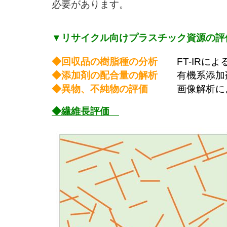
必要があります。
▼
リサイクル向け
プラスチック
資源
の評
◆
回収品の樹脂種の
分
析
FT-IRによ
◆
添加剤の配合量
の解析
有機系添加
◆
異物、不純物の評価
画像解析に
◆繊維長評価