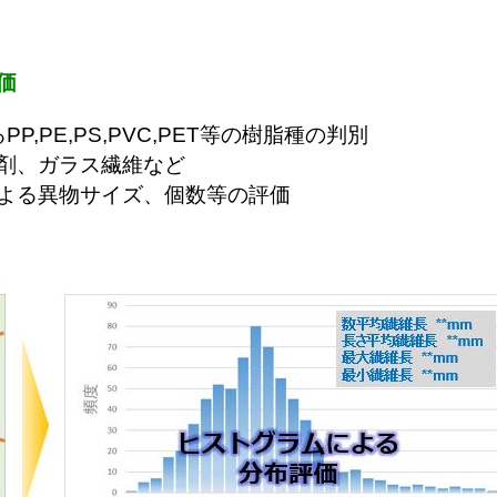
価
るPP,PE,PS,PVC,PET等の樹脂種の判別
剤、ガラス繊維など
よる異物サイズ、個数等の評価