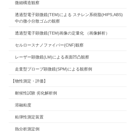
微細構造観察
透過型電子顕微鏡(TEM)による スチレン系樹脂(HIPS,ABS)
中の微小分散ゴムの観察
透過型電子顕微鏡(TEM)画像の定量化 （画像解析）
セルロースナノファイバー(CNF)観察
レーザー顕微鏡(LM)による表面凹凸観察
走査型プローブ顕微鏡(SPM)による観察例
【物性測定・評価】
耐候性試験 劣化解析例
溶融粘度
粘弾性測定装置
熱分析測定例