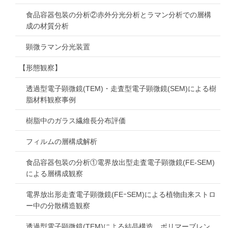
食品容器包装の分析②赤外分光分析とラマン分析での層構
成の材質分析
顕微ラマン分光装置
【形態観察】
透過型電子顕微鏡(TEM)・走査型電子顕微鏡(SEM)による樹
脂材料観察事例
樹脂中のガラス繊維長分布評価
フィルムの層構成解析
食品容器包装の分析①電界放出型走査電子顕微鏡(FE-SEM)
による層構成観察
電界放出形走査電子顕微鏡(FEｰSEM)による植物由来ストロ
ー中の分散構造観察
透過型電子顕微鏡(TEM)による結晶構造、ポリマーブレン