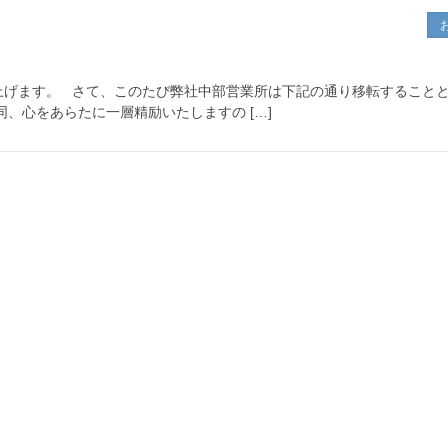
上げます。 さて、このたび弊社中部営業所は下記の通り移転すること
、心をあらたに一層精励いたしますの […]