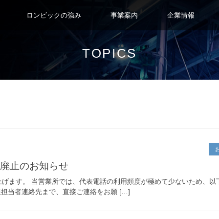
ロンビックの強み
事業案内
企業情報
TOPICS
話廃止のお知らせ
げます。 当営業所では、代表電話の利用頻度が極めて少ないため、以
当者連絡先まで、直接ご連絡をお願 […]